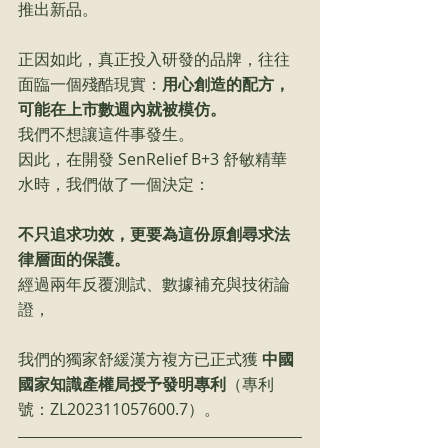
推出新品。
正因如此，真正投入研發的品牌，往往
面臨一個殘酷現實：
用心創造的配方，
可能在上市數週內就被模仿。
我們不想讓這件事發生。
因此，在開發 SenRelief B+3 舒敏精華
水時，我們做了一個決定：
不只追求功效，更要為這份原創尋求法
律層面的保護。
經過
兩
年反覆測試、數據補充與技術論
證，
我們的獨家
舒緩
漢方複方已正式獲 
中國
國家知識產權局授予發明專利
（專利
號：ZL202311057600.7）。