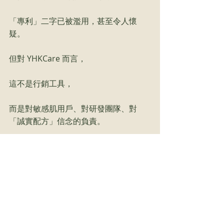
「專利」二字已被濫用，甚至令人懷
疑。
但對 YHKCare 而言，
這不是行銷工具，
而是對敏感肌用戶、對研發團隊、對
「誠實配方」信念的負責。
延伸閱讀
與世界好物並肩：YHKCare 限時進
駐 @cosme 香港旗艦店