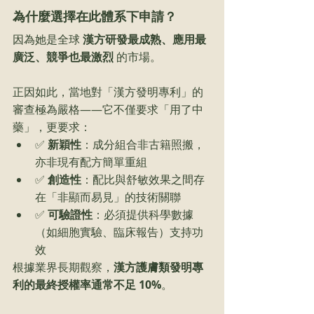
為什麼選擇在此體系下申請？
因為她是全球 
漢方研發最成熟、應用最
廣泛、競爭也最激烈
 的市場。
正因如此，當地對「漢方發明專利」的
審查極為嚴格——它不僅要求「用了中
藥」，更要求：
✅ 
新穎性
：成分組合非古籍照搬，
亦非現有配方簡單重組
✅ 
創造性
：配比與舒敏效果之間存
在「非顯而易見」的技術關聯
✅ 
可驗證性
：必須提供科學數據
（如細胞實驗、臨床報告）支持功
效
根據業界長期觀察，
漢方護膚類發明專
利的最終授權率通常不足 10%
。