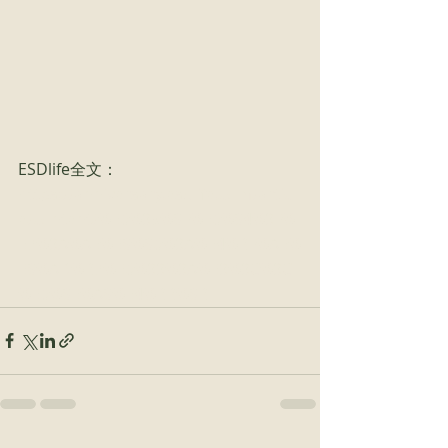
ESDlife全文：
https://anniversary.esdlife.com/articl
e/content/%E6%95%8F%E6%84%9F%
E7%9A%AE%E8%86%9A%E4%BF%AE%
E8%AD%B7%E6%99%9A%E9%9C%9C
%E6%8E%A8%E4%BB%8B