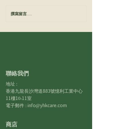
連續6年獲GS1認證：以不
濕疹肌膚的「內
撰寫留言......
變的貼心，因應萬變的市
之道：護膚要穩
場
清，微生態要衡
聯絡我們
地址 :
香港九龍長沙灣道883號憶利工業中心
11樓10-11室
電子郵件 :
info@yhkcare.com
商店