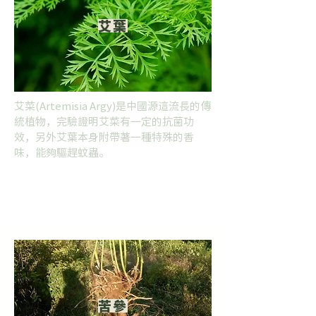
艾葉
艾菜(Artemisia Argy)是中國源這流長的傳
統植物，完驗證明艾菜有一定的抗菌功
效，另外艾葉本身附帶著一種特殊的香
味，能夠驅趕蚊蟲。
苦參