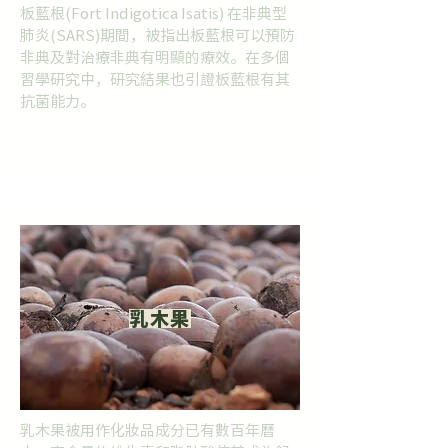
板藍根(Fort Indigotica Isatis) 在非典型
肺炎(SARS)期間，被指出板藍根可以預防
非典及對治療非典有明顯的療效。在多個
習學研究中，研究結果也引證板藍根有其
抗菌能力。
乳木果
乳木果被用作化妝品成分已有數百年曆