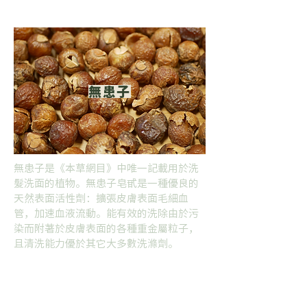
無患子
無患子是《本草網目》中唯一記載用於洗
髮洗面的植物。無患子皂甙是一種優良的
天然表面活性劑：擴張皮膚表面毛細血
管，加速血液流動。能有效的洗除由於污
染而附著於皮膚表面的各種重金屬粒子，
且清洗能力優於其它大多數洗滌劑。