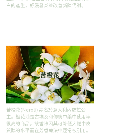
白的產生，舒緩發炎並改善新陳代謝。
苦橙花
苦橙花(Neroli) 命名於意大利內羅拉公
主。橙花油是古埃及和傳統中藥中使用率
很高的商品。該香味因其可降低大腦中皮
質醇的水平而在芳香療法中經常被引用。