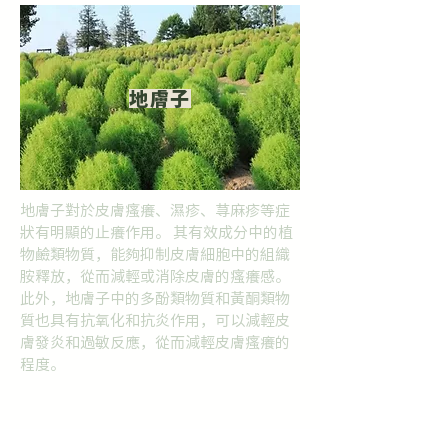
地膚子
地膚子對於皮膚瘙癢、濕疹、荨麻疹等症
狀有明顯的止癢作用。 其有效成分中的植
物鹼類物質，能夠抑制皮膚細胞中的組織
胺釋放，從而減輕或消除皮膚的瘙癢感。
此外，地膚子中的多酚類物質和黃酮類物
質也具有抗氧化和抗炎作用，可以減輕皮
膚發炎和過敏反應，從而減輕皮膚瘙癢的
程度。