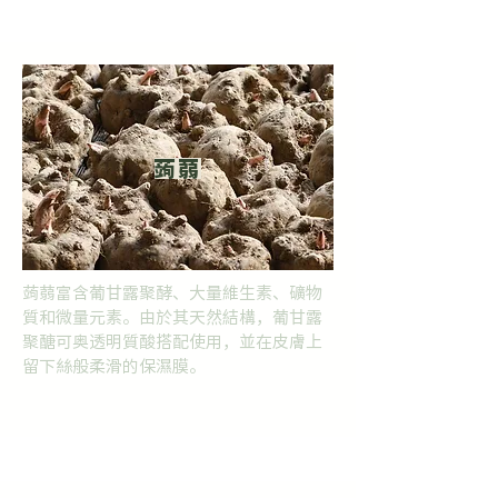
蒟蒻
蒟蒻富含葡甘露聚酵、大量維生素、礦物
質和微量元素。由於其天然結構，葡甘露
聚醣可奥透明質酸搭配使用，並在皮膚上
留下絲般柔滑的保濕膜。