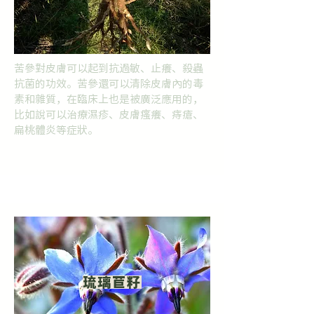
苦參對皮膚可以起到抗過敏、止癢、殺蟲
抗菌的功效。苦參還可以清除皮膚內的毒
素和雜質，在臨床上也是被廣泛應用的，
比如說可以治療濕疹、皮膚瘙癢、痔瘡、
扁桃體炎等症狀。
琉璃苣籽