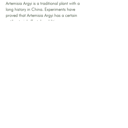
Artemisia Argyi is a traditional plant with a
long history in China. Experiments have
proved that Artemisia Argyi has a certain
antibacterial effect. In addition,
Artemisia Argyi itself has a special fragrance
that can repel mosquitoes.
角鯊烷
Artemisia Argyi is a traditional plant with a