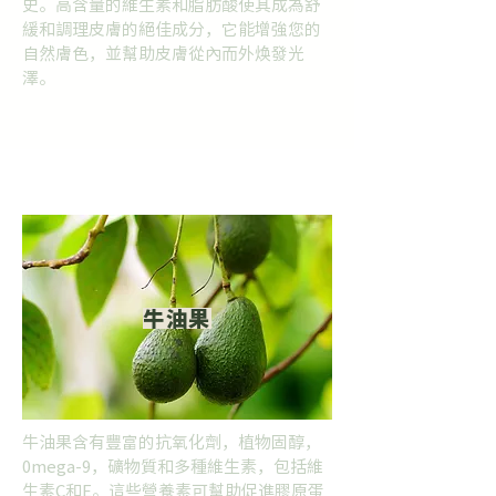
史。高含量的維生素和脂肪酸使其成為舒
緩和調理皮膚的絕佳成分，它能增強您的
自然膚色，並幫助皮膚從內而外焕發光
澤。
牛油果
牛油果含有豐富的抗氧化劑，植物固醇，
0mega-9，礦物質和多種維生素，包括維
生素C和E。這些營養素可幫助促進膠原蛋