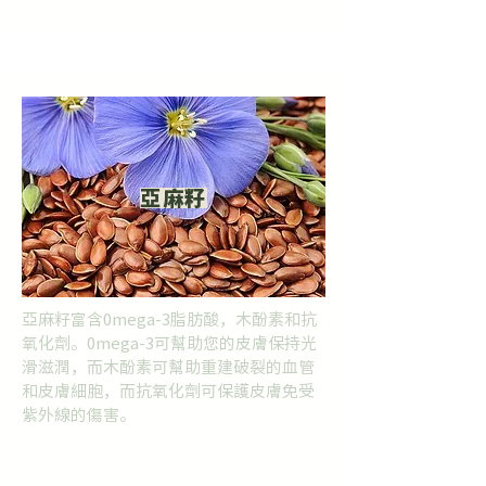

亞麻籽
亞麻籽富含0mega-3脂肪酸，木酚素和抗
氧化劑。0mega-3可幫助您的皮膚保持光
滑滋潤，而木酚素可幫助重建破裂的血管
和皮膚細胞，而抗氧化劑可保護皮膚免受
紫外線的傷害。