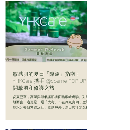
敏感肌的夏日「降溫」指南：
YHKCare 攜手 @cosme POP UP，
開啟溫和修護之旅
炎夏已至，高溫與濕氣讓肌膚面臨嚴峻考驗。對敏感
肌而言，這更是一場「大考」：在冷氣房內，空調抽
乾水分導致緊繃泛紅；走到戶外，烈日與汗水又極易
引發肌膚不適與黏膩感。今年夏天，是時候為脆弱的
肌膚和心情來一次徹底的“Refresh & Reset”了！
2026年7月10日至7月16日，YHKCare 攜手 @cosme
HONG KONG 帶來「夏日好拍檔」快閃體驗。我們誠