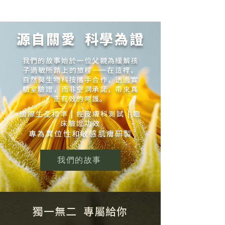
中醫古籍中的濕疹診療智慧 在研發初期，YHKCare 團
隊深入研讀《黃帝內經》、《金匱要略》、《外科正
宗》等經典，發現古人對於濕疹（古稱「浸淫瘡」、
「濕瘡」）的認知，與現代皮膚科學有著驚人的互補
源自關愛 科學為證
性。 1. 「諸痛癢瘡，皆屬於心」：情緒管理與發炎控
制 《黃帝內經·素問》：“諸痛癢瘡，皆屬於心。” 古義
新解： 古人指出劇烈搔癢與「心火」及情緒密切相
我們的故事始於一位父親為緩解孩
關。 科學印證： 現代神經免疫學證實，壓力與焦慮
子過敏所踏上的旅程——在這裡，
會誘發神經源性炎症，加劇濕疹搔癢，形成「搔癢 -
自然與生物科技攜手合作，透過實
焦慮 - 更癢」的惡性循環。 品牌主張： 我們倡導
驗室驗證，而非空洞承諾，帶來真
「身心同護」。數據顯示，睡眠充足、情緒穩定
正有效的呵護。
國際生產標準 | 經皮膚科測試 | 臨
床驗證功效
專為異位性和敏感肌膚研製
我們的故事
獨一無二 專屬給你