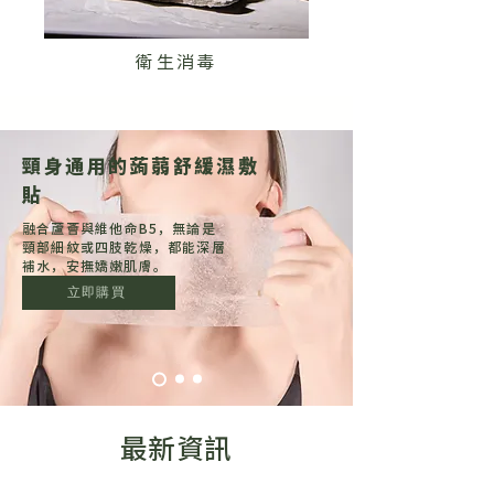
衛生消毒
頸身通用的蒟蒻舒緩濕敷
貼
融合蘆薈與維他命B5，無論是
頸部細紋或四肢乾燥，都能深層
補水，安撫嬌嫩肌膚。
立即購買
最新資訊