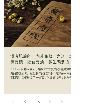
是對我們過往努力的認可，也是一種鞭策。 作為致力
於「以客為先」的企業，這不僅需要透過嚴格的自我
評估、機構訪談及消費者問卷調查，更需要在「以消
費者為中心」、「追求品質」、「信守承諾」及「關
懷員工」這四大核心價值上，做到長期的貫徹與執
行。 感恩同行，未來可期 雖然在昨晚的頒獎典禮
上，並非每家獲獎企業都有機會上台發言，但我們心
中的感激之情絲毫未減。 這份榮譽屬於： 每位支持
我們的顧客： 是你們的信任，讓我們有動力不斷完善
業務流程與服務質素。 每位並肩作戰的同事： 是你
們對「Cus
濕疹肌膚的「內外兼修」之道：護
膚要穩，飲食要清，微生態要衡
YHKCare自創立以來，始終專注於敏感肌膚與濕疹肌
膚的修護研究。歷經數年的配方迭代與許多用戶的真
實回饋，我們確立了一條獨特的護膚路徑：融合千年
中醫「內外兼修」的智慧，堅守現代皮膚科學的嚴謹
數據，拒絕盲目「純天然」迷信，摒棄虛假「速效」
承諾。 在我們的團隊中，創辦人自己就是敏感肌寶寶
的父母，正因為這份切膚之痛，讓我們比任何人都更
清楚：對於濕疹肌膚，任何一點疏忽都可能帶來巨大
1
/
8
的痛苦，而每一份安心都來之不易。 一、溯源千年：