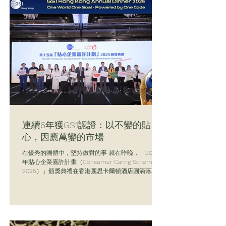
摯邀請各位 Beauty Lovers 親自到場，找出最適合您
的夏日溫和保養方案。 作為專注敏感肌膚的保養品
牌，YHKCare 將在現場為您帶來由內而外的全方位清
爽修護體驗： 溫和淨透，告別負擔：體驗我們的溫和
洗面乳，輕鬆洗去夏日多餘油脂與汗水，不傷皮脂
膜，讓肌膚自由呼吸。 深層舒緩，強韌屏障：使用精
華水與修護面霜，為敏感肌膚注入源源不斷的修護
力，安撫夏日“小情緒”，告別泛紅與乾燥。 隨時補
水，輕盈保濕：隨身攜帶保濕噴霧，在冷氣房或戶外
隨時為肌膚「降溫解渴」；搭配輕盈的身體乳，讓全
身肌膚都能享受溫和滋潤，清爽不黏膩。 在
@cosme 旗艦店的 POP UP 現場，您不僅能親自試
用
連續6年獲GS1認證：以不變的貼
心，因應萬變的市場
在優秀的團體中，堅持做對的事 就在昨晚，「2025
年貼心企業嘉許計畫（Consumer Caring Scheme
2025）」頒獎典禮在香港麗思卡爾頓酒店圓滿落幕。
今年共有78家優秀企業獲此殊榮，在這個星光熠熠的
群體中，我們非常榮幸地宣布：YHKCare 成功蟬聯獎
項，迎來了連續6年的認證里程碑。 🏆 78分之一的堅
持 由香港貨品編碼協會（GS1 Hong Kong）主辦的“貼
心企業嘉許計劃”，今年已踏入第15週年。在競爭激烈
的商業環境中，能與另外77家傑出企業並列獲獎，既