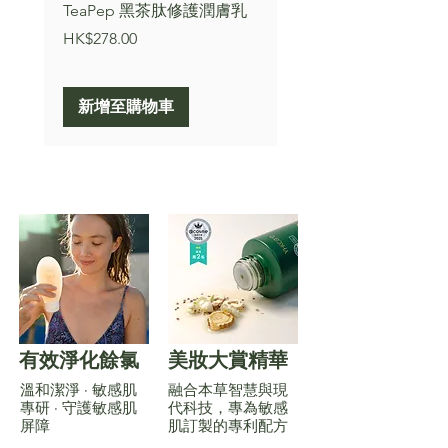
TeaPep 黑茶肽修護潤膚乳
TeaPep 黑茶肽煥活
霧
價格
HK$278.00
價格
HK$168.00
新增至購物車
新增至購物車
有效淨化餘氯
美妝大賞精華
溫和潔淨 · 敏感肌
融合本草智慧與現
專研 · 守護敏感肌
代科技，專為敏感
屏障
肌訂製的專利配方